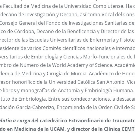
la Facultad de Medicina de la Universidad Complutense. Ha
edecano de Investigación y Decano, así como Vocal del Cons
Consejo General del Fondo de Investigaciones Sanitarias del
nico de Córdoba, Decano de la Beneficencia y Director de l
irector de las Escuelas Universitarias de Enfermería y Fisi
esidente de varios Comités científicos nacionales e internac
versitarios de Embriología y Ciencias Morfo-Funcionales de
mbro de Número de la World Academy of Science. Académico
demia de Medicina y Cirugía de Murcia. Académico de Honor
esor honorífico de la Universidad Católica San Antonio. Vic
te libros y monografías de Anatomía y Embriología Humana. 
ituto de Embriología. Entre sus condecoraciones, a destacar
dación García-Cabrerizo, Encomienda de la Orden Civil de Sa
datio a cargo de
l catedrático Extraordinario de Traumat
do en Medicina de la UCAM, y director de la Clínica CEMT