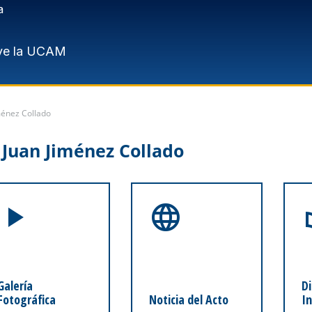
a
ve la UCAM
ménez Collado
 Juan Jiménez Collado
Galería
Di
Fotográfica
Noticia del Acto
I