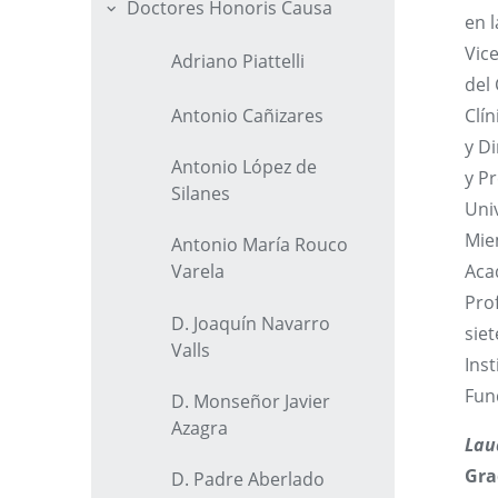
Doctores Honoris Causa
en 
Vic
Adriano Piattelli
del 
Antonio Cañizares
Clí
y D
Antonio López de
y Pr
Silanes
Uni
Mie
Antonio María Rouco
Aca
Varela
Prof
D. Joaquín Navarro
sie
Valls
Inst
Fun
D. Monseñor Javier
Azagra
Lau
Gra
D. Padre Aberlado