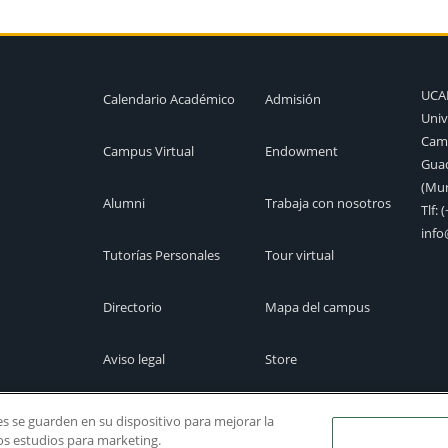
UC
Calendario Académico
Admisión
Univ
Camp
Campus Virtual
Endowment
Guad
(Mur
Alumni
Trabaja con nosotros
Tlf:
(
inf
Tutorías Personales
Tour virtual
Directorio
Mapa del campus
Aviso legal
Store
Cita previa
Canal Ético
ies se guarden en su dispositivo para mejorar la
ros estudios para marketing.