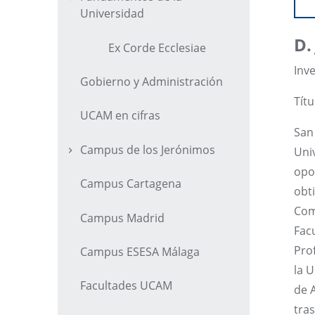
Universidad
D.
Ex Corde Ecclesiae
Inve
Gobierno y Administración
Títu
UCAM en cifras
San
Campus de los Jerónimos
Univ
opo
Campus Cartagena
obt
Com
Campus Madrid
Fac
Prof
Campus ESESA Málaga
la 
Facultades UCAM
de 
tra