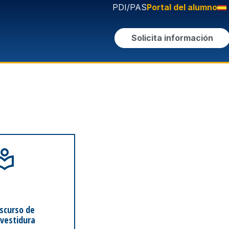
PDI/PAS
Portal del alumno
Solicita información
scurso de
nvestidura