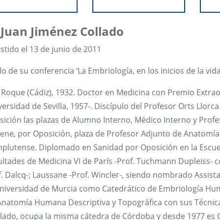
 Juan Jiménez Collado
stido el 13 de junio de 2011
lo de su conferencia ‘La Embriología, en los inicios de la v
 Roque (Cádiz), 1932. Doctor en Medicina con Premio Extraor
ersidad de Sevilla, 1957-. Discípulo del Profesor Orts Llorca
sición las plazas de Alumno Interno, Médico Interno y Prof
iene, por Oposición, plaza de Profesor Adjunto de Anatomía 
plutense. Diplomado en Sanidad por Oposición en la Escuela
ultades de Medicina VI de París -Prof. Tuchmann Dupleiss- c
. Dalcq-; Laussane -Prof. Wincler-, siendo nombrado Assist
Universidad de Murcia como Catedrático de Embriología Hum
Anatomía Humana Descriptiva y Topográfica con sus Técnica
slado, ocupa la misma cátedra de Córdoba y desde 1977 es