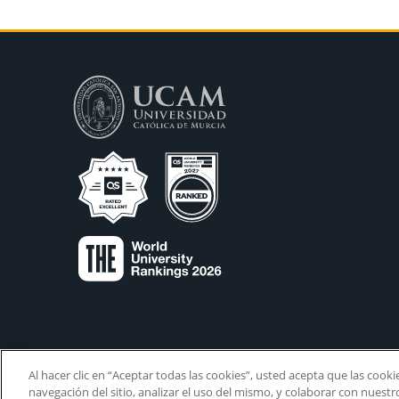
Al hacer clic en “Aceptar todas las cookies”, usted acepta que las cook
navegación del sitio, analizar el uso del mismo, y colaborar con nuest