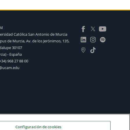
AM
ersidad Católica San Antonio de Murcia
us de Murcia, Av. de los Jerónimos, 135,
alupe 30107
cia) - España
+34) 968 27 88 00
o@ucam.edu
Configuración de cookies