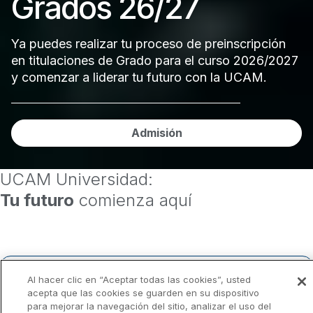
Grados 26/27
La UCAM repite en el
ranking QS de las
Ya puedes realizar tu proceso de preinscripción
en titulaciones de Grado para el curso 2026/2027
mejores
y comenzar a liderar tu futuro con la UCAM.
universidades del
Admisión
mundo
UCAM Universidad:
El ranking universitario más valorado del mundo
Tu futuro
comienza aquí
ha evaluado en su edición de 2027 a 8.808
instituciones de educación superior, de las que ha
seleccionado solo a 1.504, entre ellas, la
Universidad Católica de Murcia
Al hacer clic en “Aceptar todas las cookies”, usted
acepta que las cookies se guarden en su dispositivo
Ver todos los estudios
para mejorar la navegación del sitio, analizar el uso del