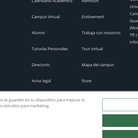
Calendario Académico
Admisión
Univ
Camp
Campus Virtual
Endowment
Guad
(Mur
Alumni
Trabaja con nosotros
Tlf:
(
inf
Tutorías Personales
Tour virtual
Directorio
Mapa del campus
Aviso legal
Store
Cita previa
Canal Ético
ies se guarden en su dispositivo para mejorar la
ros estudios para marketing.