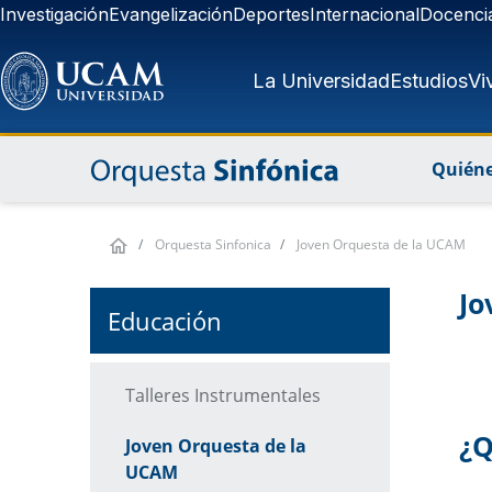
Pasar al contenido principal
Investigación
Evangelización
Deportes
Internacional
Docenci
La Universidad
Estudios
Vi
Quién
Orquesta Sinfonica
Joven Orquesta de la UCAM
Jo
Educación
Talleres Instrumentales
¿Q
Joven Orquesta de la
UCAM