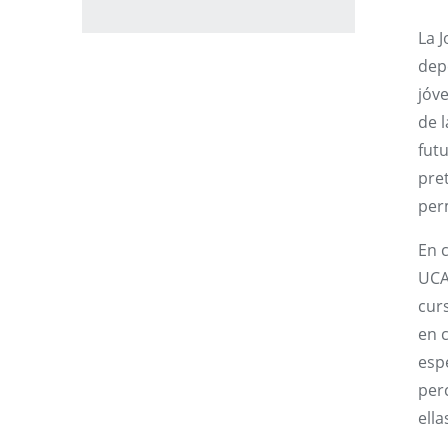
La J
depe
jóv
de l
futu
pre
per
En c
UCA
cur
en 
espe
perc
ella