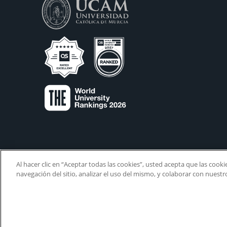
Al hacer clic en “Aceptar todas las cookies”, usted acepta que las cook
navegación del sitio, analizar el uso del mismo, y colaborar con nuest