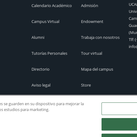
UC
Calendario Académico
Admisión
Univ
Camp
Campus Virtual
Endowment
Guad
(Mur
Alumni
Trabaja con nosotros
Tlf:
(
inf
Tutorías Personales
Tour virtual
Directorio
Mapa del campus
Aviso legal
Store
Cita previa
Canal Ético
ies se guarden en su dispositivo para mejorar la
ros estudios para marketing.