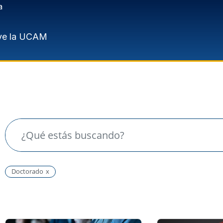
a
ve la UCAM
Doctorado