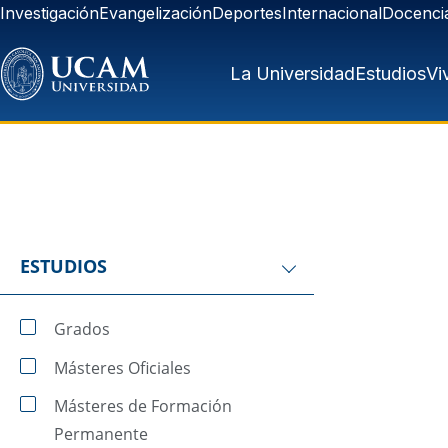
Pasar al contenido principal
Investigación
Evangelización
Deportes
Internacional
Docenci
La Universidad
Estudios
Vi
ESTUDIOS
Grados
Másteres Oficiales
Másteres de Formación
Permanente