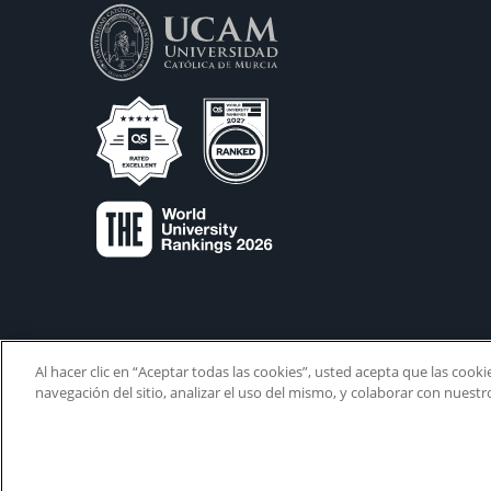
Al hacer clic en “Aceptar todas las cookies”, usted acepta que las cook
navegación del sitio, analizar el uso del mismo, y colaborar con nuest