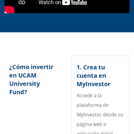
¿Cómo invertir
1. Crea tu
en UCAM
cuenta en
University
MyInvestor
Fund?
Accede a la
plataforma de
MyInvestor desde su
página web o
aplicación móvil,