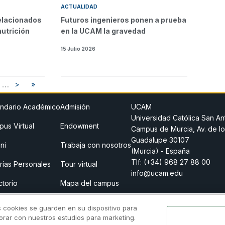
ACTUALIDAD
relacionados
Futuros ingenieros ponen a prueba
nutrición
en la UCAM la gravedad
15 Julio 2026
…
>
»
age
Siguiente página
Última página
ndario Académico
Admisión
UCAM
Universidad Católica San An
us Virtual
Endowment
Campus de Murcia, Av. de lo
Guadalupe 30107
ni
Trabaja con nosotros
(Murcia) - España
Tlf:
(+34) 968 27 88 00
rías Personales
Tour virtual
info@ucam.edu
ctorio
Mapa del campus
o legal
Store
s cookies se guarden en su dispositivo para
borar con nuestros estudios para marketing.
 previa
Canal Ético