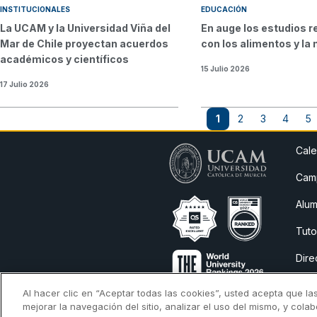
INSTITUCIONALES
EDUCACIÓN
La UCAM y la Universidad Viña del
En auge los estudios 
Mar de Chile proyectan acuerdos
con los alimentos y la 
académicos y científicos
15 Julio 2026
17 Julio 2026
Paginación
1
2
3
4
5
Página actual
Page
Page
Page
P
Cale
Camp
Alum
Tuto
Dire
Avis
Al hacer clic en “Aceptar todas las cookies”, usted acepta que la
mejorar la navegación del sitio, analizar el uso del mismo, y cola
Cita