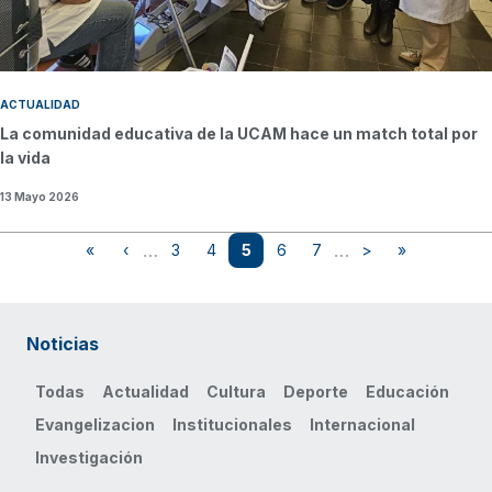
ACTUALIDAD
La comunidad educativa de la UCAM hace un match total por
la vida
13 Mayo 2026
Paginación
…
…
«
‹
3
4
5
6
7
>
»
Primera página
Página anterior
Page
Page
Página actual
Page
Page
Siguiente página
Última págin
Noticias
Todas
Actualidad
Cultura
Deporte
Educación
Evangelizacion
Institucionales
Internacional
Investigación