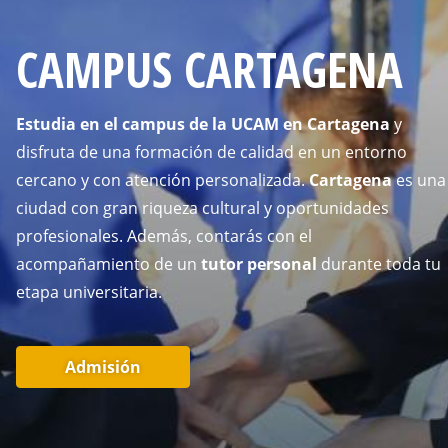
CAMPUS CARTAGENA
Estudia en el campus de la UCAM en Cartagena
y
disfruta de una formación de calidad en un entorno
cercano y con atención personalizada.
Cartagena
es una
ciudad con gran riqueza cultural y oportunidades
profesionales. Además, contarás con el
acompañamiento de un
tutor personal
durante toda tu
etapa universitaria.
Admisión