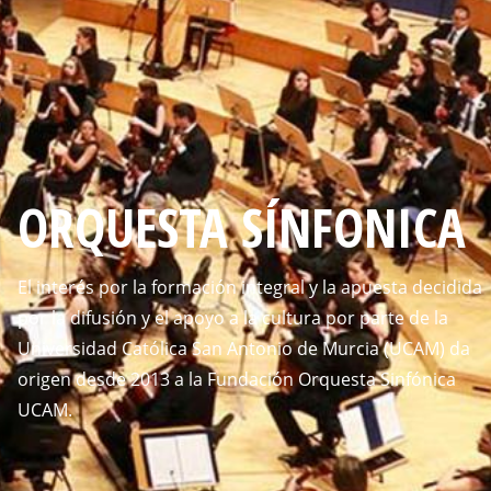
ORQUESTA SÍNFONICA
El interés por la formación integral y la apuesta decidida
por la difusión y el apoyo a la cultura por parte de la
Universidad Católica San Antonio de Murcia (UCAM) da
origen desde 2013 a la Fundación Orquesta Sinfónica
UCAM.