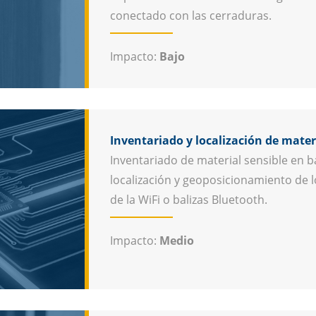
conectado con las cerraduras.
Impacto:
Bajo
Inventariado y localización de mater
Inventariado de material sensible en b
localización y geoposicionamiento de 
de la WiFi o balizas Bluetooth.
Impacto:
Medio