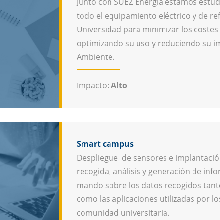
Junto con SUEZ Energía estamos estud
todo el equipamiento eléctrico y de ref
Universidad para minimizar los costes
optimizando su uso y reduciendo su i
Ambiente.
Impacto:
Alto
Smart campus
Despliegue de sensores e implantació
recogida, análisis y generación de inf
mando sobre los datos recogidos tant
como las aplicaciones utilizadas por l
comunidad universitaria.