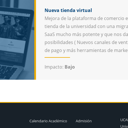
Nueva tienda virtual
Mejora de la plataforma de comercio e
tienda de la universidad con una migra
SaaS mucho más potente y que nos d
posibilidades ( Nuevos canales de ve
de pago y más herramientas de marke
Impacto:
Bajo
UC
Calendario Académico
Admisión
Univ