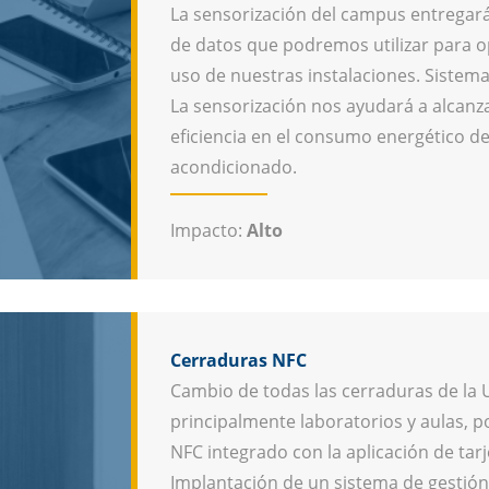
La sensorización del campus entregar
de datos que podremos utilizar para op
uso de nuestras instalaciones. Sistem
La sensorización nos ayudará a alcanza
eficiencia en el consumo energético de 
acondicionado.
Impacto:
Alto
Cerraduras NFC
Cambio de todas las cerraduras de la 
principalmente laboratorios y aulas, p
NFC integrado con la aplicación de tarj
Implantación de un sistema de gestión