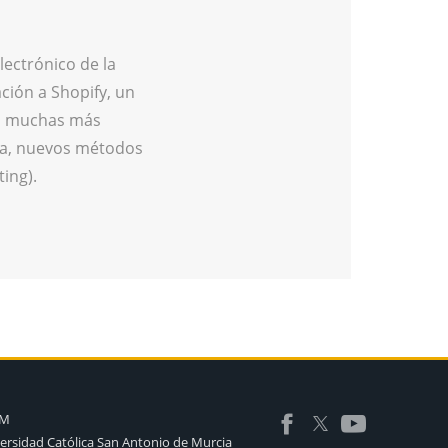
lectrónico de la
ción a Shopify, un
a muchas más
nta, nuevos métodos
ting).
AM
ersidad Católica San Antonio de Murcia