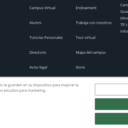
Camp
Campus Virtual
Endowment
Guad
(Mur
Alumni
Trabaja con nosotros
Tlf:
(
inf
Tutorías Personales
Tour virtual
Directorio
Mapa del campus
Aviso legal
Store
Cita previa
Canal Ético
ies se guarden en su dispositivo para mejorar la
ros estudios para marketing.