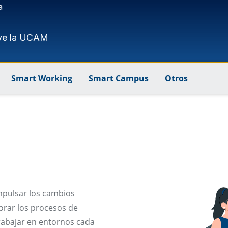
a
ve la UCAM
Smart Working
Smart Campus
Otros
mpulsar los cambios
orar los procesos de
rabajar en entornos cada