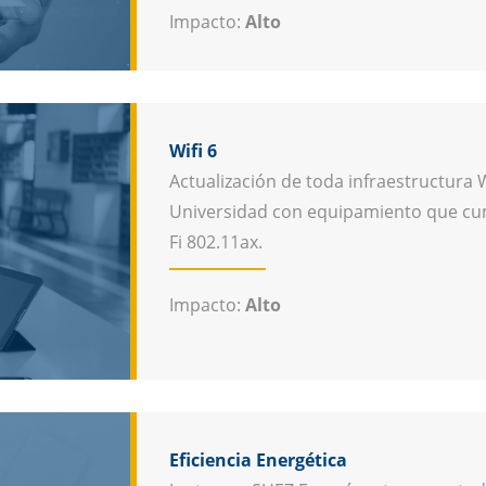
Impacto:
Alto
Wifi 6
Actualización de toda infraestructura W
Universidad con equipamiento que cum
Fi 802.11ax.
Impacto:
Alto
Eficiencia Energética