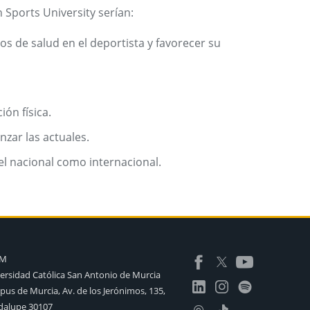
 Sports University serían:
os de salud en el deportista y favorecer su
ión física.
nzar las actuales.
el nacional como internacional.
AM
ersidad Católica San Antonio de Murcia
us de Murcia, Av. de los Jerónimos, 135,
alupe 30107