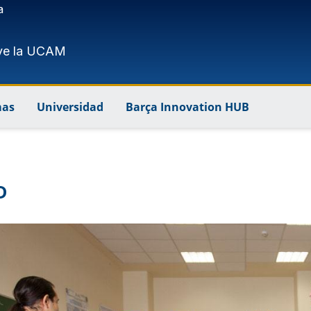
a
ve la UCAM
mas
Universidad
Barça Innovation HUB
D