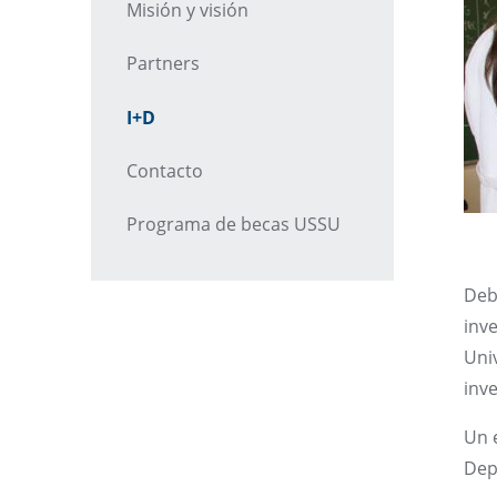
Misión y visión
Partners
I+D
Contacto
Programa de becas USSU
Deb
inve
Univ
inv
Un 
Dep