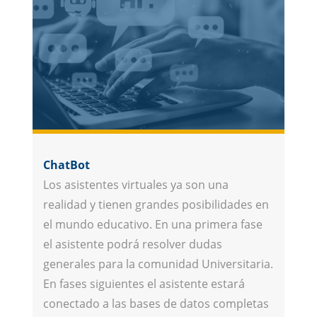
ChatBot
Los asistentes virtuales ya son una
realidad y tienen grandes posibilidades en
el mundo educativo. En una primera fase
el asistente podrá resolver dudas
generales para la comunidad Universitaria.
En fases siguientes el asistente estará
conectado a las bases de datos completas