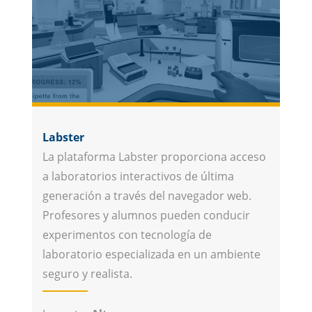
Labster
La plataforma Labster proporciona acceso
a laboratorios interactivos de última
generación a través del navegador web.
Profesores y alumnos pueden conducir
experimentos con tecnología de
laboratorio especializada en un ambiente
seguro y realista.