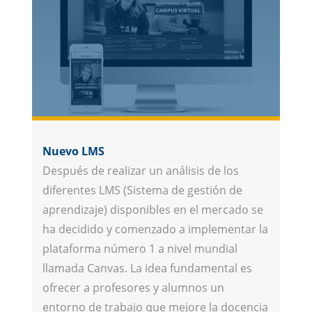
Nuevo LMS
Después de realizar un análisis de los
diferentes LMS (Sistema de gestión de
aprendizaje) disponibles en el mercado se
ha decidido y comenzado a implementar la
plataforma número 1 a nivel mundial
llamada Canvas. La idea fundamental es
ofrecer a profesores y alumnos un
entorno de trabajo que mejore la docencia