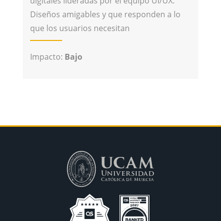
digitales lideradas por el equipo UI/UX.
Diseños amigables y que responden a lo
que los usuarios necesitan
Impacto:
Bajo