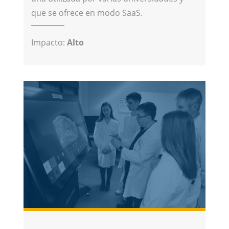
que se ofrece en modo SaaS.
Impacto:
Alto