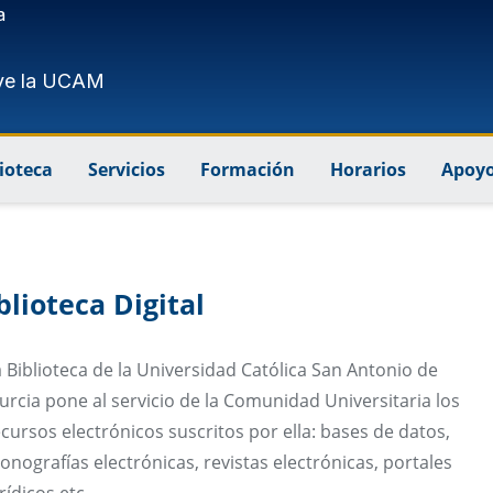
a
ve la UCAM
lioteca
Servicios
Formación
Horarios
Apoyo
blioteca Digital
 Biblioteca de la Universidad Católica San Antonio de
rcia pone al servicio de la Comunidad Universitaria los
cursos electrónicos suscritos por ella: bases de datos,
nografías electrónicas, revistas electrónicas, portales