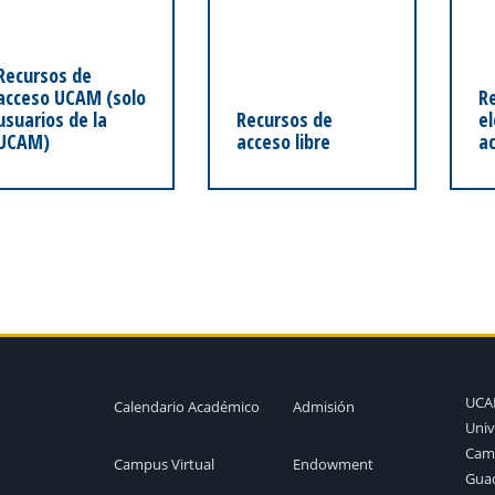
Recursos de
acceso UCAM (solo
R
usuarios de la
Recursos de
el
UCAM)
acceso libre
ac
UC
Calendario Académico
Admisión
Univ
Camp
Campus Virtual
Endowment
Guad