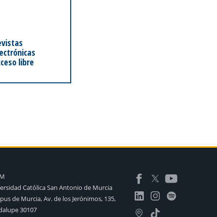
evistas
ectrónicas
ceso libre
AM
ersidad Católica San Antonio de Murcia
us de Murcia, Av. de los Jerónimos, 135,
alupe 30107