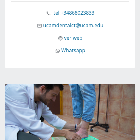
tel:+34868023833
ucamdentalct@ucam.edu
ver web
Whatsapp