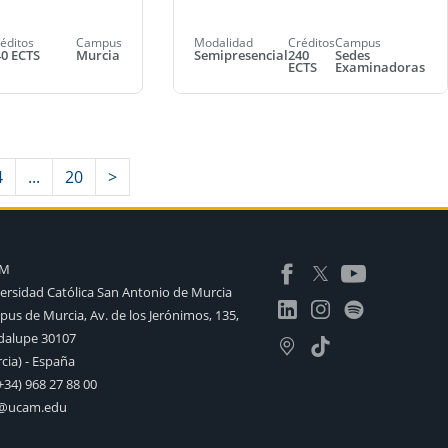
éditos
Campus
Modalidad
Créditos
Campus
40 ECTS
Murcia
Semipresencial
240
Sedes
ECTS
Examinadoras
4
...
20
>
AM
ersidad Católica San Antonio de Murcia
us de Murcia, Av. de los Jerónimos, 135,
alupe 30107
cia) - España
+34) 968 27 88 00
o@ucam.edu