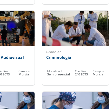
Grado en
 Audiovisual
Criminología
éditos
Campus
Modalidad
Créditos
Campus
40 ECTS
Murcia
Semipresencial
240 ECTS
Murcia