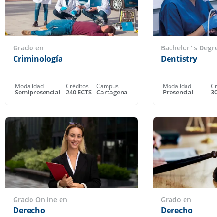
Grado en
Bachelor´s Degre
Criminología
Dentistry
Modalidad
Créditos
Campus
Modalidad
Cr
Semipresencial
240 ECTS
Cartagena
Presencial
3
Grado Online en
Grado en
Derecho
Derecho