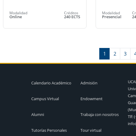
Modalidad
Créditos
Modalidad
Cr
Online
240 ECTS
Presencial
2
1
2
3
UC
Calendario Académico
Admisión
Univ
Camp
Campus Virtual
Endowment
Guad
(Mur
Alumni
Trabaja con nosotros
Tlf:
(
inf
Tutorías Personales
Tour virtual