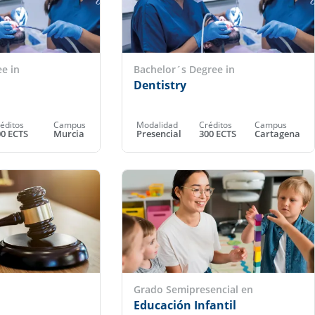
e in
Bachelor´s Degree in
Dentistry
éditos
Campus
Modalidad
Créditos
Campus
00 ECTS
Murcia
Presencial
300 ECTS
Cartagena
Grado Semipresencial en
Educación Infantil