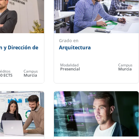
Grado en
 y Dirección de
Arquitectura
Modalidad
Campus
Presencial
Murcia
éditos
Campus
40 ECTS
Murcia