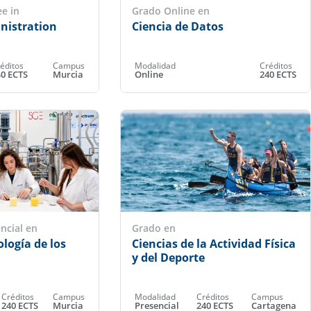
e in
Grado Online en
nistration
Ciencia de Datos
éditos
Campus
Modalidad
Créditos
40 ECTS
Murcia
Online
240 ECTS
ncial en
Grado en
ología de los
Ciencias de la Actividad Física
y del Deporte
Créditos
Campus
Modalidad
Créditos
Campus
240 ECTS
Murcia
Presencial
240 ECTS
Cartagena