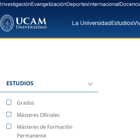
Pasar al contenido principal
Investigación
Evangelización
Deportes
Internacional
Docenci
La Universidad
Estudios
Vi
ESTUDIOS
Grados
Másteres Oficiales
Másteres de Formación
Permanente