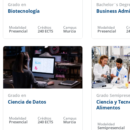
Grado en
Bachelor´s Degre
Biotecnología
Business Admi
Modalidad
Créditos
Campus
Modalidad
Cr
Presencial
240 ECTS
Murcia
Presencial
2
Grado en
Grado Semiprese
Ciencia de Datos
Ciencia y Tecn
Alimentos
Modalidad
Créditos
Campus
Presencial
240 ECTS
Murcia
Modalidad
Semipresencial