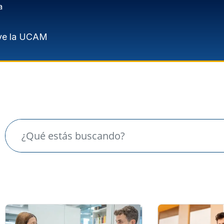
a
ve la UCAM