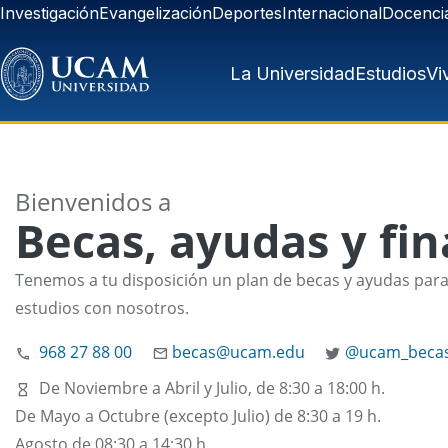
Pasar al contenido principal
Investigación
Evangelización
Deportes
Internacional
Docenci
La Universidad
Estudios
Vi
Bienvenidos a
Becas, ayudas y fi
Tenemos a tu disposición un plan de becas y ayudas par
estudios con nosotros.
968 27 88 00
becas@ucam.edu
@ucam_beca
De Noviembre a Abril y Julio, de 8:30 a 18:00 h.
De Mayo a Octubre (excepto Julio) de 8:30 a 19 h.
Agosto de 08:30 a 14:30 h.