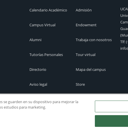
UC
Calendario Académico
Admisión
Univ
Camp
Campus Virtual
Endowment
Guad
(Mur
Alumni
Trabaja con nosotros
Tlf:
(
inf
Tutorías Personales
Tour virtual
Directorio
Mapa del campus
Aviso legal
Store
Cita previa
Canal Ético
ies se guarden en su dispositivo para mejorar la
ros estudios para marketing.