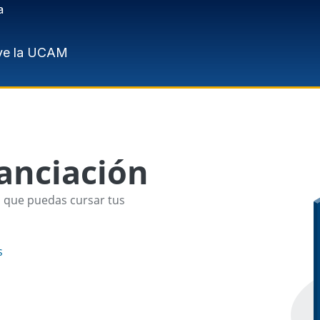
a
ve la UCAM
nanciación
a que puedas cursar tus
s