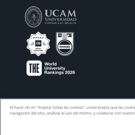
Al hacer clic en “Aceptar todas las cookies”, usted acepta que las cook
navegación del sitio, analizar el uso del mismo, y colaborar con nuest