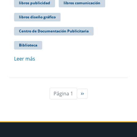
libros publicidad
libros comunicación
libros diseño gráfico
Centro de Documentación Publicitaria
Biblioteca
Leer más
Página 1
››
Siguiente página