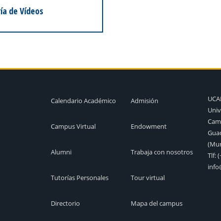
ía de Vídeos
UC
Calendario Académico
Admisión
Univ
Camp
Campus Virtual
Endowment
Guad
(Mur
Alumni
Trabaja con nosotros
Tlf:
(
inf
Tutorías Personales
Tour virtual
Directorio
Mapa del campus