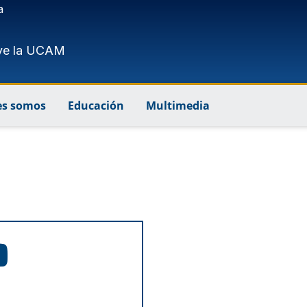
a
ve la UCAM
es somos
Educación
Multimedia