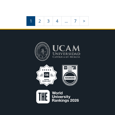
1
2
3
4
...
7
>