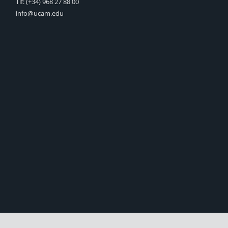
Tlf:
(+34) 968 27 88 00
info@ucam.edu