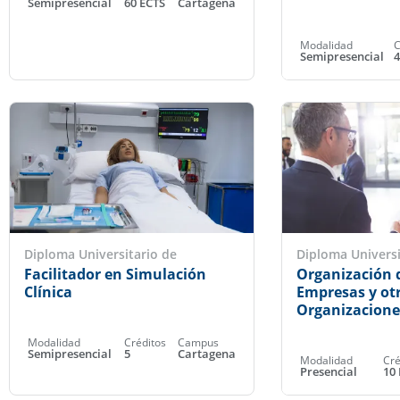
Semipresencial
60 ECTS
Cartagena
Modalidad
C
Semipresencial
4
Diploma Universitario de
Diploma Universi
Facilitador en Simulación
Organización 
Clínica
Empresas y ot
Organizacione
Modalidad
Créditos
Campus
Semipresencial
5
Cartagena
Modalidad
Cré
Presencial
10