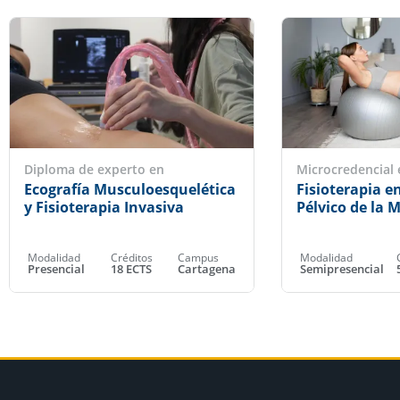
Diploma de experto en
Microcredencial 
Ecografía Musculoesquelética
Fisioterapia en
y Fisioterapia Invasiva
Pélvico de la 
Modalidad
Créditos
Campus
Modalidad
Presencial
18 ECTS
Cartagena
Semipresencial