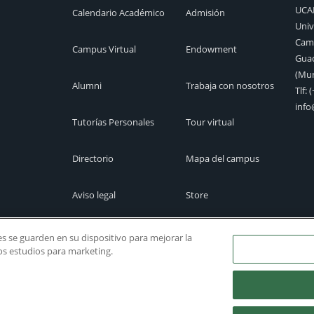
UC
Calendario Académico
Admisión
Univ
Camp
Campus Virtual
Endowment
Guad
(Mur
Alumni
Trabaja con nosotros
Tlf:
(
inf
Tutorías Personales
Tour virtual
Directorio
Mapa del campus
Aviso legal
Store
Cita previa
Canal Ético
ies se guarden en su dispositivo para mejorar la
ros estudios para marketing.