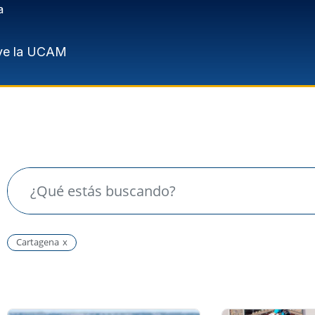
a
ve la UCAM
Cartagena