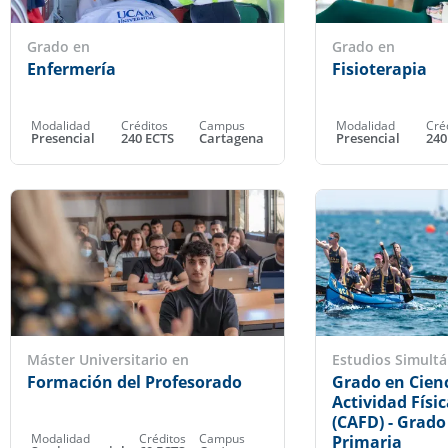
Grado en
Grado en
Enfermería
Fisioterapia
Modalidad
Créditos
Campus
Modalidad
Cré
Presencial
240 ECTS
Cartagena
Presencial
240
Máster Universitario en
Estudios Simult
Formación del Profesorado
Grado en Cienc
Actividad Físi
(CAFD) - Grad
Modalidad
Créditos
Campus
Primaria