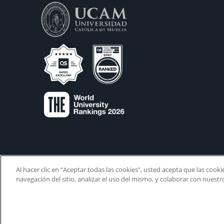
Al hacer clic en “Aceptar todas las cookies”, usted acepta que las cook
navegación del sitio, analizar el uso del mismo, y colaborar con nuest