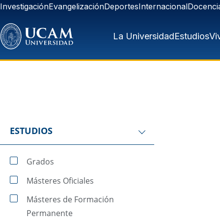
Pasar al contenido principal
Investigación
Evangelización
Deportes
Internacional
Docenci
La Universidad
Estudios
Vi
ESTUDIOS
Grados
Másteres Oficiales
Másteres de Formación
Permanente