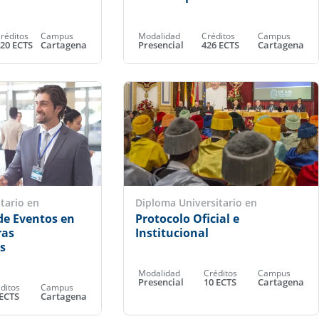
réditos
Campus
Modalidad
Créditos
Campus
20 ECTS
Cartagena
Presencial
426 ECTS
Cartagena
tario en
Diploma Universitario en
de Eventos en
Protocolo Oficial e
ras
Institucional
s
Modalidad
Créditos
Campus
Presencial
10 ECTS
Cartagena
ditos
Campus
 ECTS
Cartagena