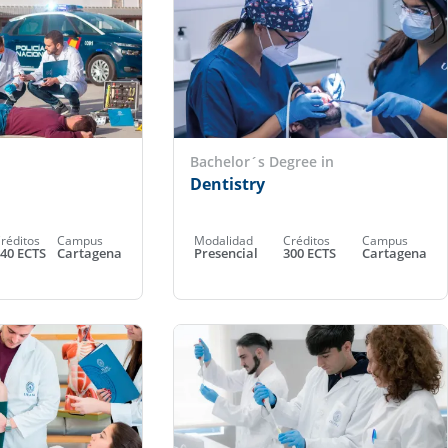
Bachelor´s Degree in
Dentistry
réditos
Campus
Modalidad
Créditos
Campus
40 ECTS
Cartagena
Presencial
300 ECTS
Cartagena