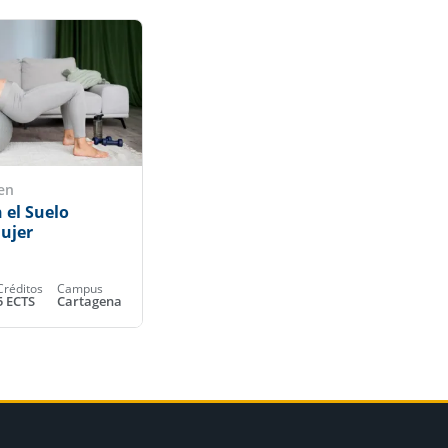
en
 el Suelo
Mujer
Créditos
Campus
5 ECTS
Cartagena