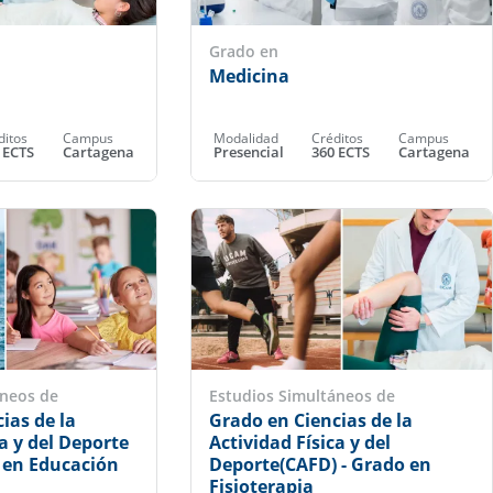
Grado en
Medicina
ditos
Campus
Modalidad
Créditos
Campus
 ECTS
Cartagena
Presencial
360 ECTS
Cartagena
áneos de
Estudios Simultáneos de
ias de la
Grado en Ciencias de la
ca y del Deporte
Actividad Física y del
o en Educación
Deporte(CAFD) - Grado en
Fisioterapia