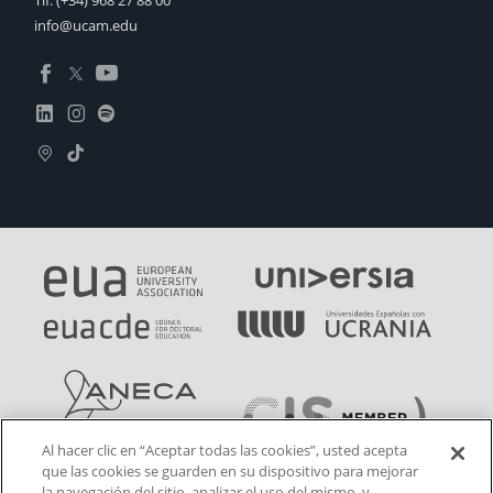
Tlf:
(+34) 968 27 88 00
info@ucam.edu
Al hacer clic en “Aceptar todas las cookies”, usted acepta
que las cookies se guarden en su dispositivo para mejorar
la navegación del sitio, analizar el uso del mismo, y