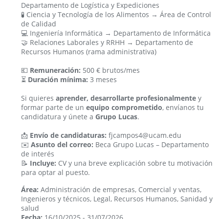
Departamento de Logística y Expediciones
🧪 Ciencia y Tecnología de los Alimentos → Área de Control
de Calidad
💻 Ingeniería Informática → Departamento de Informática
🤝 Relaciones Laborales y RRHH → Departamento de
Recursos Humanos (rama administrativa)
💶
Remuneración:
500 € brutos/mes
⏳
Duración mínima:
3 meses
Si quieres
aprender, desarrollarte profesionalmente
y
formar parte de un
equipo comprometido
, envíanos tu
candidatura y únete a
Grupo Lucas
.
📩
Envío de candidaturas:
fjcampos4@ucam.edu
✉️
Asunto del correo:
Beca Grupo Lucas – Departamento
de interés
📝
Incluye:
CV y una breve explicación sobre tu motivación
para optar al puesto.
Área:
Administración de empresas, Comercial y ventas,
Ingenieros y técnicos, Legal, Recursos Humanos, Sanidad y
salud
Fecha:
16/10/2025 - 31/07/2026