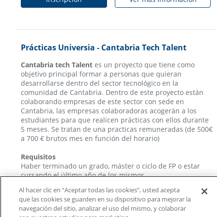
Prácticas Universia - Cantabria Tech Talent
Cantabria tech Talent
es un proyecto que tiene como
objetivo principal formar a personas que quieran
desarrollarse dentro del sector tecnológico en la
comunidad de Cantabria. Dentro de este proyecto están
colaborando empresas de este sector con sede en
Cantabria, las empresas colaboradoras acogerán a los
estudiantes para que realicen prácticas con ellos durante
5 meses. Se tratan de una practicas remuneradas (de 500€
a 700 € brutos mes en función del horario)
Requisitos
Haber terminado un grado, máster o ciclo de FP o estar
cursando el último año de los mismos
✅Tener buen nivel de inglés (mínimo B1).
Al hacer clic en “Aceptar todas las cookies”, usted acepta
✅Posibilidad de vivir en Santander durante las prácticas.
que las cookies se guarden en su dispositivo para mejorar la
✅Incorporación en Marzo
navegación del sitio, analizar el uso del mismo, y colaborar