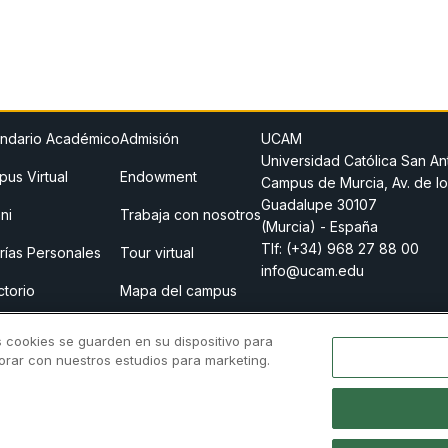
ndario Académico
Admisión
UCAM
Universidad Católica San An
us Virtual
Endowment
Campus de Murcia, Av. de lo
Guadalupe 30107
ni
Trabaja con nosotros
(Murcia) - España
Tlf:
(+34) 968 27 88 00
rías Personales
Tour virtual
info@ucam.edu
ctorio
Mapa del campus
o legal
Store
s cookies se guarden en su dispositivo para
borar con nuestros estudios para marketing.
 previa
Canal Ético