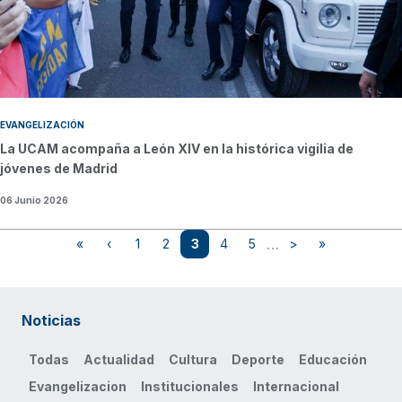
EVANGELIZACIÓN
La UCAM acompaña a León XIV en la histórica vigilia de
jóvenes de Madrid
06 Junio 2026
Paginación
…
«
‹
1
2
3
4
5
>
»
Primera página
Página anterior
Page
Page
Página actual
Page
Page
Siguiente página
Última página
Noticias
Todas
Actualidad
Cultura
Deporte
Educación
Evangelizacion
Institucionales
Internacional