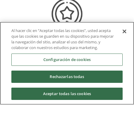
Al hacer clic en “Aceptar todas las cookies”, usted acepta
que las cookies se guarden en su dispositivo para mejorar
la navegación del sitio, analizar el uso del mismo, y
colaborar con nuestros estudios para marketing.
Accesibilidad
Configuración de cookies
Estas tecnologías permiten a los estudiantes acceder
a contenido y experiencias únicas sin importar dónde
Rechazarlas todas
se encuentren. Esto es especialmente valioso para
Aceptar todas las cookies
aquellos que viven en áreas remotas o tienen
dificultades para desplazarse.
Solicita información