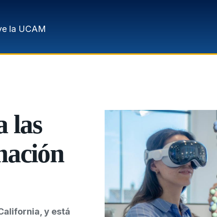
ve la UCAM
 las
rmación
alifornia, y está