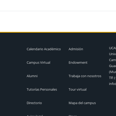
UC
Calendario Académico
Admisión
Univ
Camp
Campus Virtual
Endowment
Guad
(Mur
Alumni
Trabaja con nosotros
Tlf:
(
inf
Tutorías Personales
Tour virtual
Directorio
Mapa del campus