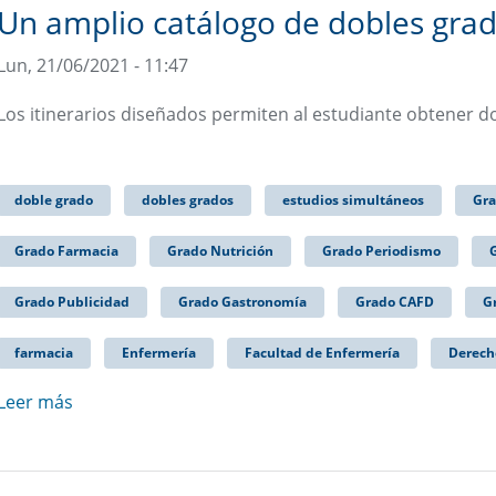
Un amplio catálogo de dobles gra
Lun, 21/06/2021 - 11:47
Los itinerarios diseñados permiten al estudiante obtener d
doble grado
dobles grados
estudios simultáneos
Gra
Grado Farmacia
Grado Nutrición
Grado Periodismo
Grado Publicidad
Grado Gastronomía
Grado CAFD
G
farmacia
Enfermería
Facultad de Enfermería
Derech
Leer más