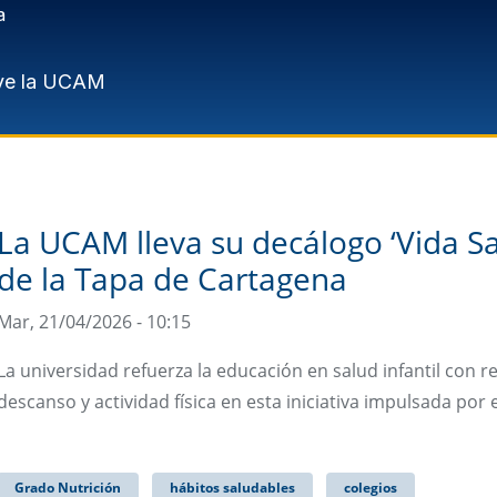
a
ve la UCAM
La UCAM lleva su decálogo ‘Vida Sa
de la Tapa de Cartagena
Mar, 21/04/2026 - 10:15
La universidad refuerza la educación en salud infantil con
descanso y actividad física en esta iniciativa impulsada por 
Grado Nutrición
hábitos saludables
colegios