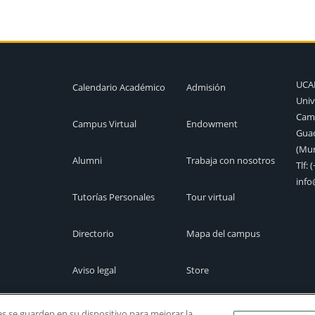
UC
Calendario Académico
Admisión
Univ
Camp
Campus Virtual
Endowment
Guad
(Mur
Alumni
Trabaja con nosotros
Tlf:
(
inf
Tutorías Personales
Tour virtual
Directorio
Mapa del campus
Aviso legal
Store
Cita previa
Canal Ético
ies se guarden en su dispositivo para mejorar la