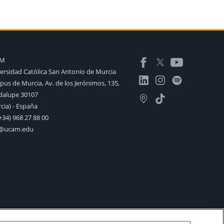
AM
ersidad Católica San Antonio de Murcia
us de Murcia, Av. de los Jerónimos, 135,
alupe 30107
cia) - España
+34) 968 27 88 00
o@ucam.edu