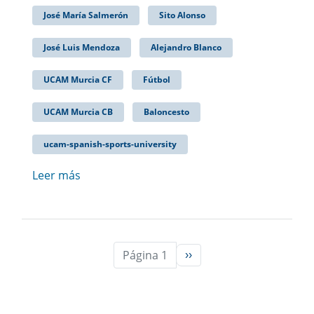
José María Salmerón
Sito Alonso
José Luis Mendoza
Alejandro Blanco
UCAM Murcia CF
Fútbol
UCAM Murcia CB
Baloncesto
ucam-spanish-sports-university
Leer más
Página 1
››
Siguiente página