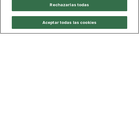
Rechazarlas todas
Aceptar todas las cookies
Calidad y Legislación
Documentación Oficial
Sistema de calidad del título
Legislación y Normativa
Buzón de sugerencias
Defensor Universitario