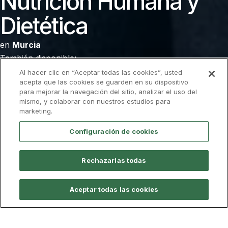
Nutrición Humana y
Dietética
en
Murcia
También disponible:
Madrid
Al hacer clic en “Aceptar todas las cookies”, usted
acepta que las cookies se guarden en su dispositivo
para mejorar la navegación del sitio, analizar el uso del
Admisión
Descarga el folleto
mismo, y colaborar con nuestros estudios para
marketing.
Configuración de cookies
lan de Estudios
Profesorado
FP a Grado
C
Rechazarlas todas
Aceptar todas las cookies