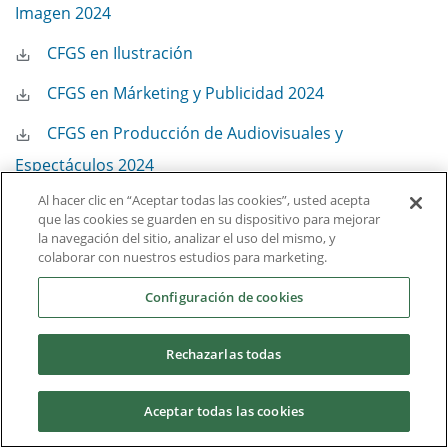
Imagen 2024
CFGS en Ilustración
CFGS en Márketing y Publicidad 2024
CFGS en Producción de Audiovisuales y
Espectáculos 2024
Al hacer clic en “Aceptar todas las cookies”, usted acepta
CFGS en Realización de Proyectos Audiovisuales y
que las cookies se guarden en su dispositivo para mejorar
Espectáculos 2024
la navegación del sitio, analizar el uso del mismo, y
colaborar con nuestros estudios para marketing.
CFGS en Sistemas de Telecomunicaciones e
Configuración de cookies
Informáticos 2024
CFGS en Gestión Comerial y Marketing 2024
Rechazarlas todas
Grado en Comunicación Audivisual (UCAM Plan
Aceptar todas las cookies
2014)