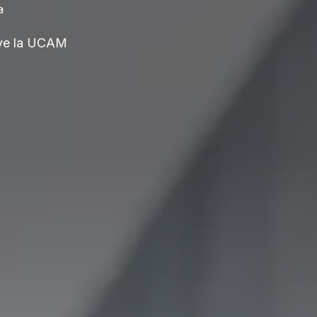
a
ve la UCAM