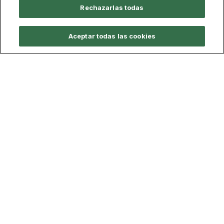
Rechazarlas todas
Aceptar todas las cookies
Calidad y Legislación
Documentación Oficial
Sistema de calidad del título
Legislación y Normativa
Buzón de sugerencias
Defensor Universitario