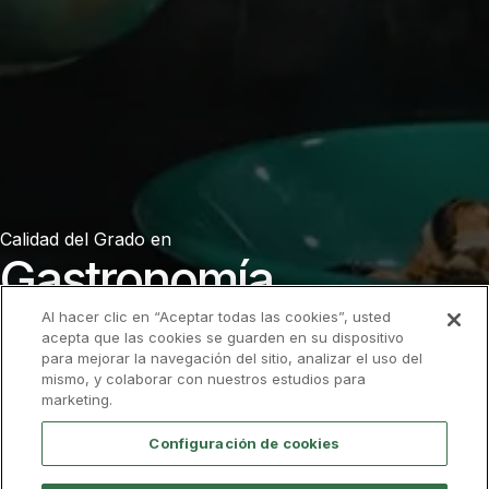
Calidad del
Grado en
Gastronomía
Al hacer clic en “Aceptar todas las cookies”, usted
en
Murcia
acepta que las cookies se guarden en su dispositivo
para mejorar la navegación del sitio, analizar el uso del
Admisión
Descarga el folleto
mismo, y colaborar con nuestros estudios para
marketing.
Configuración de cookies
FP a Grado
Calidad