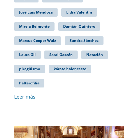
José Luis Mendoza
Lidia Valentín
Mireia Belmonte
Damián Quintero
Marcus Cooper Walz
Sandra Sánchez
Laura Gil
Sarai Gascón
Natación
piragüismo
kárate baloncesto
halterofilia
Leer más