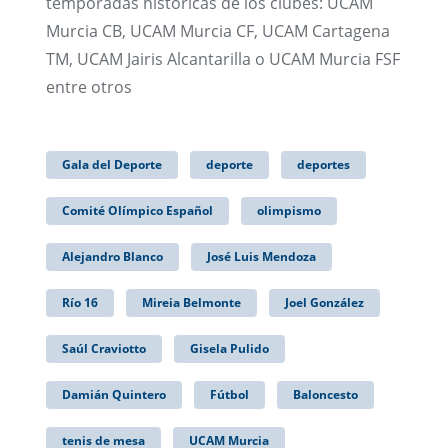
temporadas históricas de los clubes: UCAM
Murcia CB, UCAM Murcia CF, UCAM Cartagena
TM, UCAM Jairis Alcantarilla o UCAM Murcia FSF
entre otros
Gala del Deporte
deporte
deportes
Comité Olímpico Español
olimpismo
Alejandro Blanco
José Luis Mendoza
Río 16
Mireia Belmonte
Joel González
Saúl Craviotto
Gisela Pulido
Damián Quintero
Fútbol
Baloncesto
tenis de mesa
UCAM Murcia