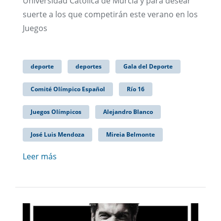
Universidad Católica de Murcia y para desear
suerte a los que competirán este verano en los
Juegos
deporte
deportes
Gala del Deporte
Comité Olímpico Español
Río 16
Juegos Olímpicos
Alejandro Blanco
José Luis Mendoza
Mireia Belmonte
Leer más