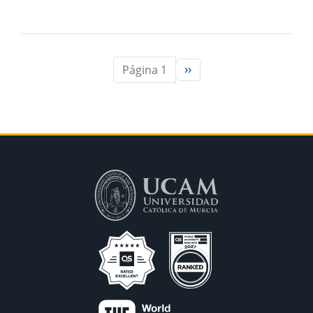
Página 1
››
Siguiente página