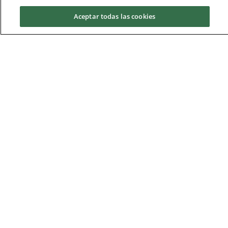
Aceptar todas las cookies
Solicita información
Sala de Anatomía
Ver más instalaciones
Patrocinadores