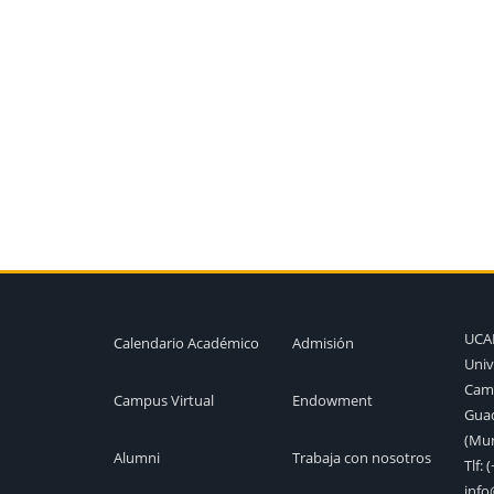
UC
Calendario Académico
Admisión
Univ
Camp
Campus Virtual
Endowment
Guad
(Mur
Alumni
Trabaja con nosotros
Tlf:
(
inf