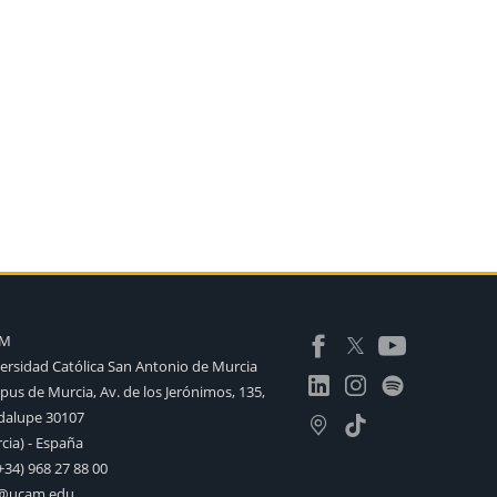
AM
ersidad Católica San Antonio de Murcia
us de Murcia, Av. de los Jerónimos, 135,
alupe 30107
cia) - España
+34) 968 27 88 00
o@ucam.edu