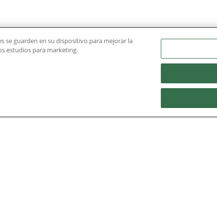
ies se guarden en su dispositivo para mejorar la
ros estudios para marketing.
UC
Calendario Académico
Admisión
Univ