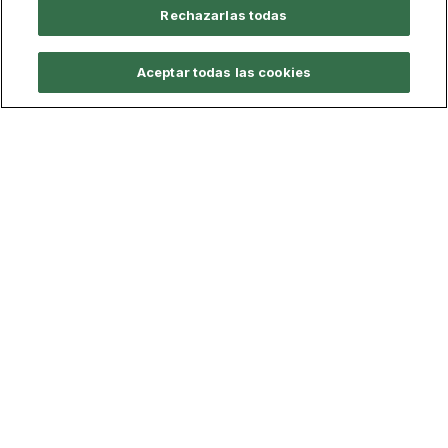
Rechazarlas todas
Aceptar todas las cookies
Calidad y Legislación
Documentación Oficial
Sistema de calidad del título
Legislación y Normativa
Buzón de sugerencias
Defensor Universitario