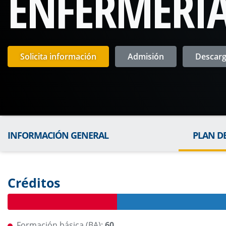
ENFERMERÍ
Solicita información
Admisión
Descarga
INFORMACIÓN GENERAL
PLAN D
Créditos
Formación básica (BA):
60