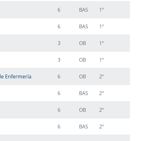
6
BAS
1º
6
BAS
1º
3
OB
1º
3
OB
1º
de Enfermería
6
OB
2º
6
BAS
2º
6
OB
2º
6
BAS
2º