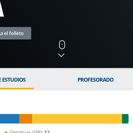
A
 el folleto
E ESTUDIOS
PROFESORADO
Optativas (OP):
12