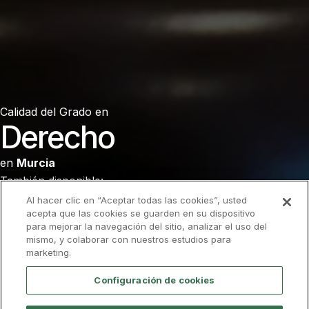
Calidad del
Grado en
Derecho
en
Murcia
También disponible:
Online
Al hacer clic en “Aceptar todas las cookies”, usted
acepta que las cookies se guarden en su dispositivo
para mejorar la navegación del sitio, analizar el uso del
Admisión
Descarga el folleto
mismo, y colaborar con nuestros estudios para
marketing.
Configuración de cookies
Profesorado
Calidad