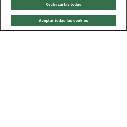
Rechazarlas todas
Aceptar todas las cookies
Calidad y Legislación
Documentación Oficial
Sistema de calidad del título
Legislación y Normativa
Buzón de sugerencias
Defensor Universitario