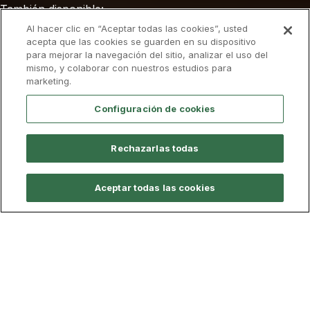
También disponible:
Murcia
Al hacer clic en “Aceptar todas las cookies”, usted
acepta que las cookies se guarden en su dispositivo
para mejorar la navegación del sitio, analizar el uso del
Admisión
Descarga el folleto
mismo, y colaborar con nuestros estudios para
marketing.
Configuración de cookies
Información General
Plan de estudios
Profe
Rechazarlas todas
Online
Modalidad
240 ECTS
Nº de créditos
Aceptar todas las cookies
70
Plazas
Sedes Examinadoras
Campus
95 €/ECTS
Más información sobre tasas
Tasa académica
5.700 €/Curso
4 cursos
Duración
Español
Idioma