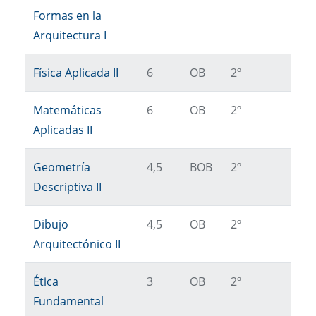
Formas en la
Arquitectura I
Física Aplicada II
6
OB
2º
Matemáticas
6
OB
2º
Aplicadas II
Geometría
4,5
BOB
2º
Descriptiva II
Dibujo
4,5
OB
2º
Arquitectónico II
Ética
3
OB
2º
Fundamental