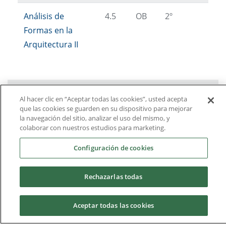
Análisis de
4.5
OB
2º
Formas en la
Arquitectura II
2º Curso
Al hacer clic en “Aceptar todas las cookies”, usted acepta
que las cookies se guarden en su dispositivo para mejorar
3º Curso
la navegación del sitio, analizar el uso del mismo, y
colaborar con nuestros estudios para marketing.
4º Curso
Configuración de cookies
5º Curso
Rechazarlas todas
Optativas/Menciones
Aceptar todas las cookies