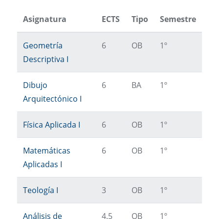
Asignatura
ECTS
Tipo
Semestre
Geometría
6
OB
1º
Descriptiva I
Dibujo
6
BA
1º
Arquitectónico I
Física Aplicada I
6
OB
1º
Matemáticas
6
OB
1º
Aplicadas I
Teología I
3
OB
1º
Análisis de
4.5
OB
1º