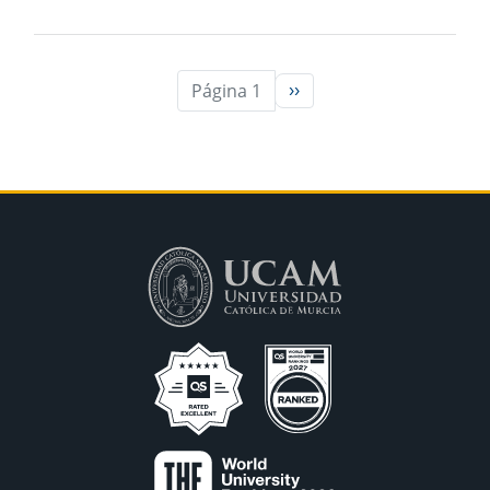
Página 1
››
Siguiente página