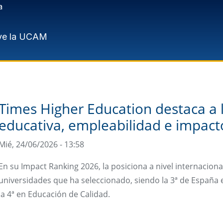
a
ve la UCAM
Times Higher Education destaca a 
educativa, empleabilidad e impac
Mié, 24/06/2026 - 13:58
En su Impact Ranking 2026, la posiciona a nivel internaciona
universidades que ha seleccionado, siendo la 3ª de España en
la 4ª en Educación de Calidad.