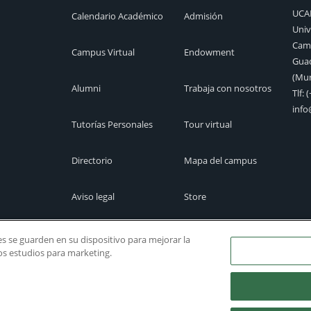
UC
Calendario Académico
Admisión
Univ
Camp
Campus Virtual
Endowment
Guad
(Mur
Alumni
Trabaja con nosotros
Tlf:
(
inf
Tutorías Personales
Tour virtual
Directorio
Mapa del campus
Aviso legal
Store
Cita previa
Canal Ético
ies se guarden en su dispositivo para mejorar la
ros estudios para marketing.