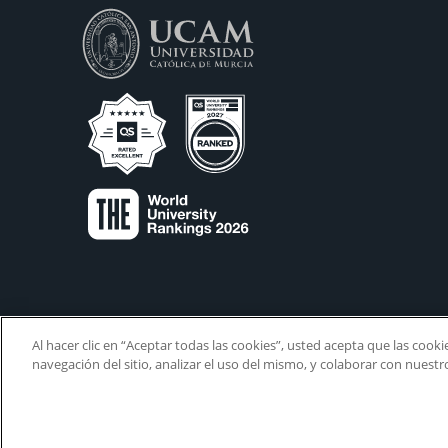
Al hacer clic en “Aceptar todas las cookies”, usted acepta que las cook
navegación del sitio, analizar el uso del mismo, y colaborar con nuest