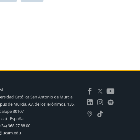
AM
ersidad Católica San Antonio de Murcia
us de Murcia, Av. de los Jerónimos, 135,
alupe 30107
cia) - España
+34) 968 27 88 00
o@ucam.edu