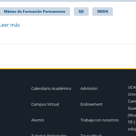
Máster de Formación Permanente
DJI
IMIDA
Leer más
UC
Calendario Académico
Admisión
Univ
Camp
Campus Virtual
Endowment
Guad
(Mur
Alumni
Trabaja con nosotros
Tlf:
(
inf
Tutorías Personales
Tour virtual