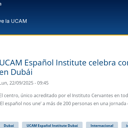
a
ve la UCAM
UCAM Español Institute celebra con
en Dubái
Lun, 22/09/2025 - 09:45
El centro, único acreditado por el Instituto Cervantes en tod
‘El español nos une’ a más de 200 personas en una jornad
Dubai
UCAM Español Institute Dubai
Internacional
i