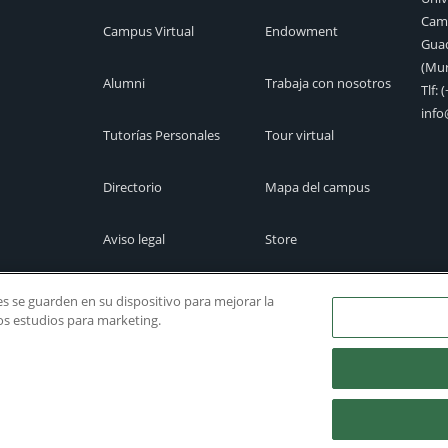
Camp
Campus Virtual
Endowment
Guad
(Mur
Alumni
Trabaja con nosotros
Tlf:
(
inf
Tutorías Personales
Tour virtual
Directorio
Mapa del campus
Aviso legal
Store
Cita previa
Canal Ético
ies se guarden en su dispositivo para mejorar la
ros estudios para marketing.