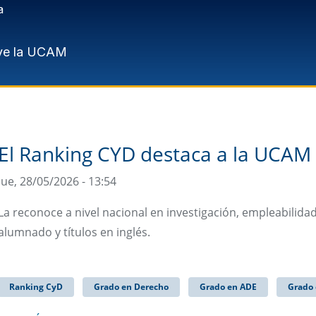
a
ve la UCAM
El Ranking CYD destaca a la UCAM 
Jue, 28/05/2026 - 13:54
La reconoce a nivel nacional en investigación, empleabilidad
alumnado y títulos en inglés.
Ranking CyD
Grado en Derecho
Grado en ADE
Grado 