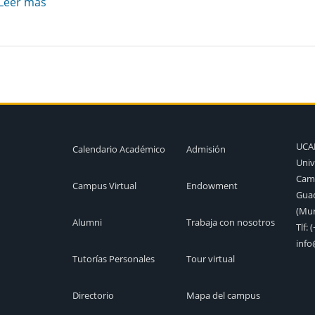
Leer más
UC
Calendario Académico
Admisión
Univ
Camp
Campus Virtual
Endowment
Guad
(Mur
Alumni
Trabaja con nosotros
Tlf:
(
inf
Tutorías Personales
Tour virtual
Directorio
Mapa del campus